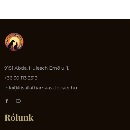
9151 Abda, Hulesch Ernő u. 1.
+36 30 113 2513
info@kisallathamvasztogyor.hu
Rólunk