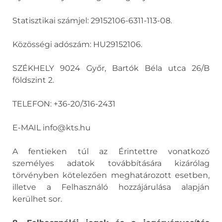
Statisztikai számjel: 29152106-6311-113-08.
Közösségi adószám: HU29152106.
SZÉKHELY 9024 Győr, Bartók Béla utca 26/B
földszint 2.
TELEFON: +36-20/316-2431
E-MAIL info@kts.hu
A fentieken túl az Érintettre vonatkozó
személyes adatok továbbítására kizárólag
törvényben kötelezően meghatározott esetben,
illetve a Felhasználó hozzájárulása alapján
kerülhet sor.