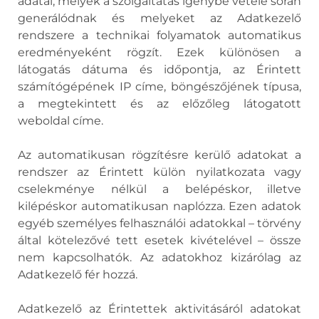
adatai, melyek a szolgáltatás igénybe vétele során
generálódnak és melyeket az Adatkezelő
rendszere a technikai folyamatok automatikus
eredményeként rögzít. Ezek különösen a
látogatás dátuma és időpontja, az Érintett
számítógépének IP címe, böngészőjének típusa,
a megtekintett és az előzőleg látogatott
weboldal címe.
Az automatikusan rögzítésre kerülő adatokat a
rendszer az Érintett külön nyilatkozata vagy
cselekménye nélkül a belépéskor, illetve
kilépéskor automatikusan naplózza. Ezen adatok
egyéb személyes felhasználói adatokkal – törvény
által kötelezővé tett esetek kivételével – össze
nem kapcsolhatók. Az adatokhoz kizárólag az
Adatkezelő fér hozzá.
Adatkezelő az Érintettek aktivitásáról adatokat