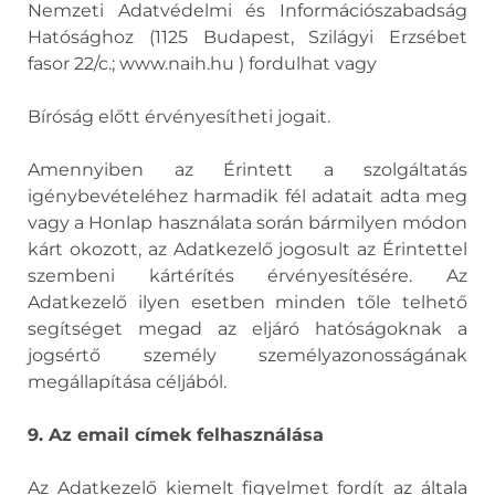
Nemzeti Adatvédelmi és Információszabadság
Hatósághoz (1125 Budapest, Szilágyi Erzsébet
fasor 22/c.; www.naih.hu ) fordulhat vagy
Bíróság előtt érvényesítheti jogait.
Amennyiben az Érintett a szolgáltatás
igénybevételéhez harmadik fél adatait adta meg
vagy a Honlap használata során bármilyen módon
kárt okozott, az Adatkezelő jogosult az Érintettel
szembeni kártérítés érvényesítésére. Az
Adatkezelő ilyen esetben minden tőle telhető
segítséget megad az eljáró hatóságoknak a
jogsértő személy személyazonosságának
megállapítása céljából.
9. Az email címek felhasználása
Az Adatkezelő kiemelt figyelmet fordít az általa