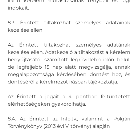
iránti kérelem elutasításának ténybeli és jogi
indokait.
8.3. Érintett tiltakozhat személyes adatainak
kezelése ellen
Az Érintett tiltakozhat személyes adatának
kezelése ellen. Adatkezelő a tiltakozást a kérelem
benyújtásától számított legrövidebb időn belül,
de legfeljebb 15 nap alatt megvizsgálja, annak
megalapozottsága kérdésében döntést hoz, és
döntéséről a kérelmezőt írásban tájékoztatja.
Az Érintett a jogait a 4. pontban feltüntetett
elérhetőségeken gyakorolhatja.
8.4. Az Érintett az Info.tv., valamint a Polgári
Törvénykönyv (2013 évi V. törvény) alapján