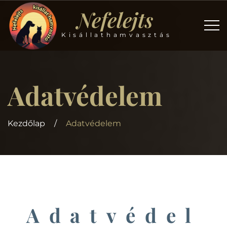
Nefelejts
Kisállathamvasztás
Adatvédelem
Kezdőlap
/
Adatvédelem
Adatvédel