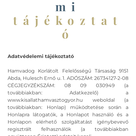
mi
tájékoztat
ó
Adatvédelemi tájékoztató
Hamvadog Korlátolt Felelősségű Társaság 9151
Abda, Hulesch Ernő u. 1. ADÓSZÁM: 26734127-2-08
CÉGJEGYZÉKSZÁM: 08 09 030949 (a
továbbiakban: Adatkezelő) a
www.kisallathamvasztogyor.hu weboldal (a
továbbiakban: Honlap) működtetése során a
Honlapra látogatók, a Honlapot használó és a
Honlapon elérhető szolgáltatást igénybevevő
regisztrált felhasználók (a továbbiakban