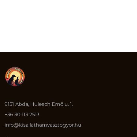
9151 Abda, Hulesch Ernő u. 1.
+36 30 113 2513
info@kisallathamvasztogyor.hu